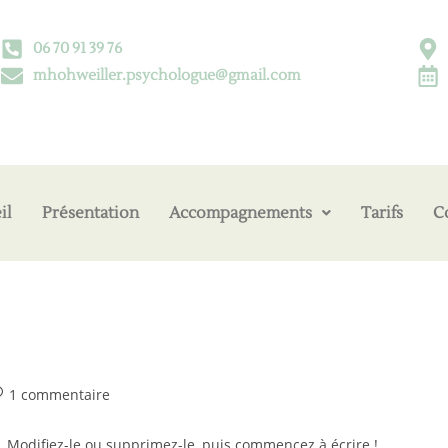
06 70 91 39 76
mhohweiller.psychologue@gmail.com
il
Présentation
Accompagnements
Tarifs
C
1 commentaire
. Modifiez-le ou supprimez-le, puis commencez à écrire !